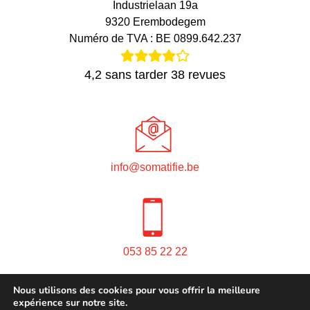
Industrielaan 19a
9320 Erembodegem
Numéro de TVA : BE 0899.642.237
4,2
sans tarder
38
revues
info@somatifie.be
053 85 22 22
Nous utilisons des cookies pour vous offrir la meilleure
Privacy policy
Cookie statement
Qualité et sécurité
expérience sur notre site.