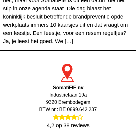
niet, maar voor SomatiFIE is dit een datum diemet
stip in onze agenda staat. Die dag blaast het
koninklijk besluit betreffende brandpreventie opde
werkplaats immers 10 kaarsjes uit en dat vraagt om
een feestje. Een feestje, voor een resem regeltjes?
Ja, je leest het goed. We […]
SomatiFIE nv
Industrielaan 19a
9320 Erembodegem
BTW nr : BE 0899.642.237
4,2
op
38
reviews