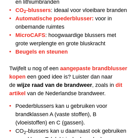
en lithiumbranden
CO
-blussers
: ideaal voor vloeibare branden
2
Automatische poederblusser
:
voor in
onbemande ruimtes
MicroCAFS
: hoogwaardige blussers met
grote werplengte en grote bluskracht
Beugels en steunen
Twijfelt u nog of een
aangepaste brandblusser
kopen
een goed idee is? Luister dan naar
de
wijze raad van de brandweer
, zoals in
dit
artikel
van de Nederlandse brandweer.
Poederblussers kan u gebruiken voor
brandklassen A (vaste stoffen), B
(vloeistoffen) en C (gassen).
CO
-blussers kan u daarnaast ook gebruiken
2