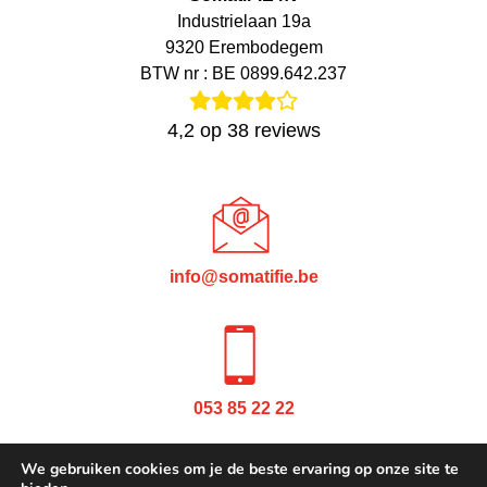
Industrielaan 19a
9320 Erembodegem
BTW nr : BE 0899.642.237
4,2
op
38
reviews
info@somatifie.be
053 85 22 22
We gebruiken cookies om je de beste ervaring op onze site te
Privacy policy
Cookie statement
Quality & Safety