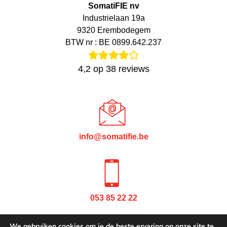
SomatiFIE nv
Industrielaan 19a
9320 Erembodegem
BTW nr : BE 0899.642.237
4,2
op
38
reviews
info@somatifie.be
053 85 22 22
We gebruiken cookies om je de beste ervaring op onze site te