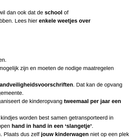
 wil dan ook dat de
school
of
bben. Lees hier
enkele weetjes over
en.
ogelijk zijn en moeten de nodige maatregelen
andveiligheidsvoorschriften
. Dat kan de opvang
gemeente.
ganiseert de kinderopvang
tweemaal per jaar een
e kindjes worden best samen getransporteerd in
appen
hand in hand in een ‘slangetje’
.
n. Plaats dus zelf
jouw kinderwagen
niet op een plek