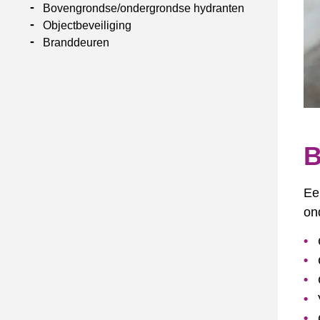
Bovengrondse/ondergrondse hydranten
Objectbeveiliging
Branddeuren
B
Ee
on