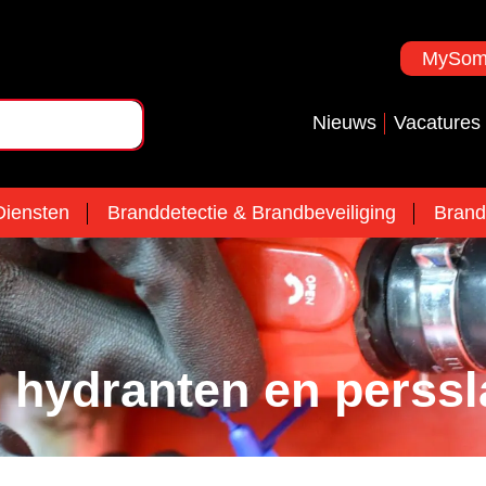
MySoma
Nieuws
Vacatures
iensten
Branddetectie & Brandbeveiliging
Brand
 hydranten en perss