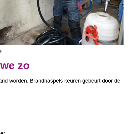
1
2
3
4
 we zo
land worden. Brandhaspels keuren gebeurt door de
der