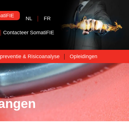
tiFIE
NL
FR
Contacteer SomatiFIE
preventie & Risicoanalyse
Opleidingen
langen