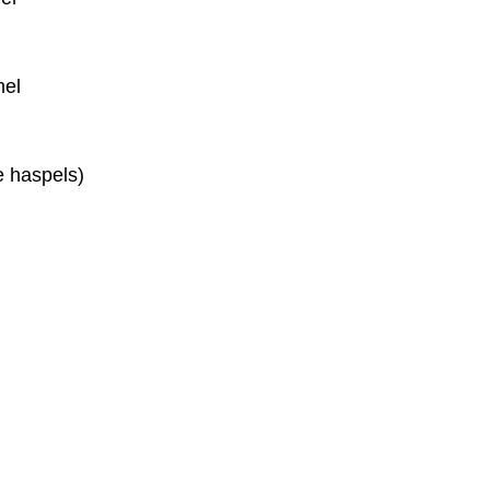
mel
he haspels)