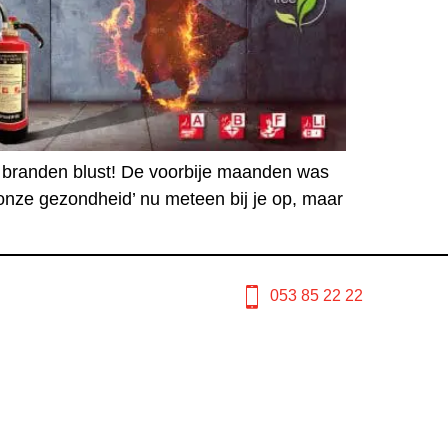
m branden blust! De voorbije maanden was
onze gezondheid’ nu meteen bij je op, maar
053 85 22 22