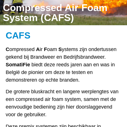
Compressed Air Foam
System (CAFS)
CAFS
C
ompressed
A
ir
F
oam
S
ystems zijn ondertussen
gekend bij Brandweer en Bedrijfsbrandweer.
SomatiFie
biedt deze reeds jaren aan en was in
België de pionier om deze te testen en
demonstreren op echte branden.
De grotere bluskracht en langere werplengtes van
een compressed air foam system, samen met de
eenvoudige bediening zijn hier doorslaggevend
voor de gebruiker.
Deze premix systemen zijn beschikbaar in