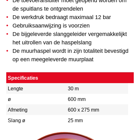
De toevoerafsluiter moet geopend worden om
de spuitlans te ontgrendelen
De werkdruk bedraagt maximaal 12 bar
Gebruiksaanwijzing is voorzien
De bijgeleverde slanggeleider vergemakkelijkt
het uitrollen van de haspelslang
De muurhaspel wordt in zijn totaliteit bevestigd
op een meegeleverde muurplaat
Specificaties
Lengte
30 m
ø
600 mm
Afmeting
600 x 275 mm
Slang ø
25 mm