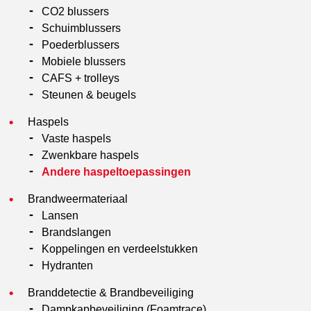
CO2 blussers
Schuimblussers
Poederblussers
Mobiele blussers
CAFS + trolleys
Steunen & beugels
Haspels
Vaste haspels
Zwenkbare haspels
Andere haspeltoepassingen
Brandweermateriaal
Lansen
Brandslangen
Koppelingen en verdeelstukken
Hydranten
Branddetectie & Brandbeveiliging
Dampkapbeveiliging (Foamtrace)