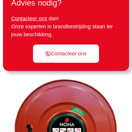
Advies nodig?
Contacteer ons
dan!
Onze experten in brandbestrijding staan ter
jouw beschikking.
Contacteer ons