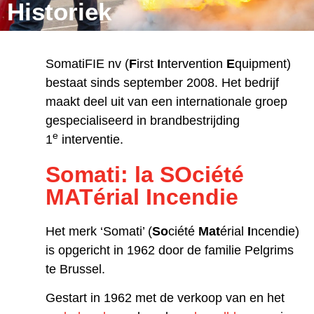
Historiek
SomatiFIE nv (
F
irst
I
ntervention
E
quipment)
bestaat sinds september 2008. Het bedrijf
maakt deel uit van een internationale groep
gespecialiseerd in brandbestrijding
e
1
interventie.
Somati: la SOciété
MATérial Incendie
Het merk ‘Somati’ (
So
ciété
Mat
érial
I
ncendie)
is opgericht in 1962 door de familie Pelgrims
te Brussel.
Gestart in 1962 met de verkoop van en het