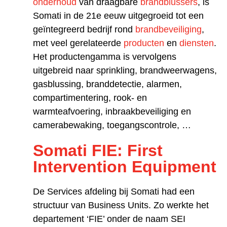
onderhoud
van draagbare
brandblussers
, is
Somati in de 21e eeuw uitgegroeid tot een
geïntegreerd bedrijf rond
brandbeveiliging
,
met veel gerelateerde
producten
en
diensten
.
Het productengamma is vervolgens
uitgebreid naar sprinkling, brandweerwagens,
gasblussing, branddetectie, alarmen,
compartimentering, rook- en
warmteafvoering, inbraakbeveiliging en
camerabewaking, toegangscontrole, …
Somati FIE: First
Intervention Equipment
De Services afdeling bij Somati had een
structuur van Business Units. Zo werkte het
departement ‘FIE’ onder de naam SEI