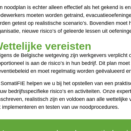
n noodplan is echter alleen effectief als het gekend is e
dewerkers moeten worden getraind, evacuatieoefening
rden getest op realistische scenario’s. Bovendien moet
ganisatie, nieuwe risico’s of geleerde lessen uit oefening
ettelijke vereisten
lgens de Belgische wetgeving zijn werkgevers verplicht o
oportioneel is aan de risico’s in hun bedrijf. Dit plan m
eventiebeleid en moet regelmatig worden geëvalueerd en
j SomatiFIE helpen we u bij het opstellen van een praktisc
 uw bedrijfsspecifieke risico’s en activiteiten. Onze exper
schreven, realistisch zijn en voldoen aan alle wettelijke 
t implementeren en testen van uw noodprocedures.