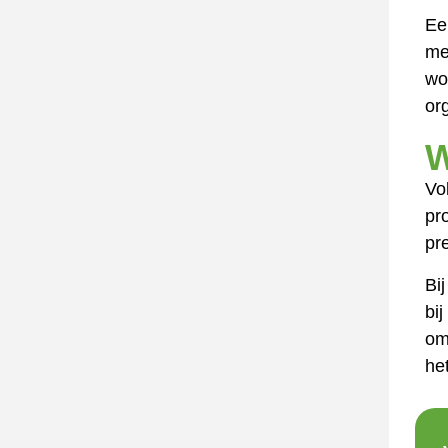
Ee
me
wo
or
W
Vo
pr
pr
Bi
bij
om
he