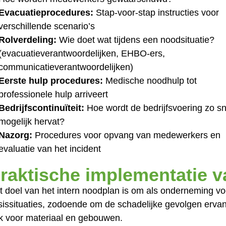
Evacuatieprocedures:
Stap-voor-stap instructies voor
verschillende scenario’s
Rolverdeling:
Wie doet wat tijdens een noodsituatie?
(evacuatieverantwoordelijken, EHBO-ers,
communicatieverantwoordelijken)
Eerste hulp procedures:
Medische noodhulp tot
professionele hulp arriveert
Bedrijfscontinuïteit:
Hoe wordt de bedrijfsvoering zo sn
mogelijk hervat?
Nazorg:
Procedures voor opvang van medewerkers en
evaluatie van het incident
raktische implementatie v
t doel van het intern noodplan is om als onderneming vo
isissituaties, zodoende om de schadelijke gevolgen erva
k voor materiaal en gebouwen.