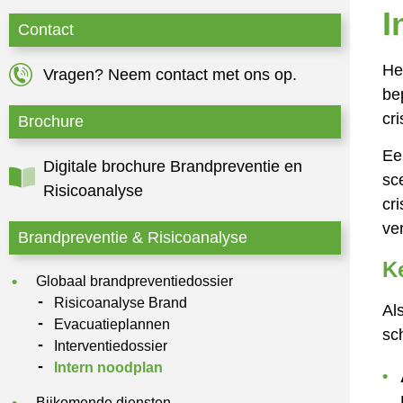
I
Contact
He
Vragen? Neem contact met ons op.
be
cr
Brochure
Ee
Digitale brochure Brandpreventie en
sc
Risicoanalyse
cri
ve
Brandpreventie & Risicoanalyse
K
Globaal brandpreventiedossier
Risicoanalyse Brand
Al
Evacuatieplannen
sc
Interventiedossier
Intern noodplan
Bijkomende diensten