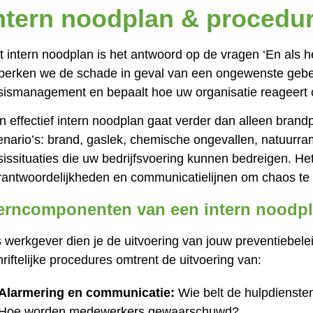
ntern noodplan & procedu
t intern noodplan is het antwoord op de vragen ‘En als h
perken we de schade in geval van een ongewenste gebeu
isismanagement en bepaalt hoe uw organisatie reageert 
n effectief intern noodplan gaat verder dan alleen brand
enario’s: brand, gaslek, chemische ongevallen, natuurra
sissituaties die uw bedrijfsvoering kunnen bedreigen. Het 
rantwoordelijkheden en communicatielijnen om chaos te
erncomponenten van een intern noodpl
s werkgever dien je de uitvoering van jouw preventiebelei
hriftelijke procedures omtrent de uitvoering van:
Alarmering en communicatie:
Wie belt de hulpdienste
Hoe worden medewerkers gewaarschuwd?